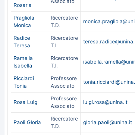
Associato
Rosaria
Pragliola
Ricercatore
monica.pragliola@uni
Monica
T.D.
Radice
Ricercatore
teresa.radice@unina.
Teresa
T.I.
Ramella
Ricercatore
isabella.ramella@unin
Isabella
T.I.
Ricciardi
Professore
tonia.ricciardi@unina.
Tonia
Associato
Professore
Rosa Luigi
luigi.rosa@unina.it
Associato
Ricercatore
Paoli Gloria
gloria.paoli@unina.it
T.D.