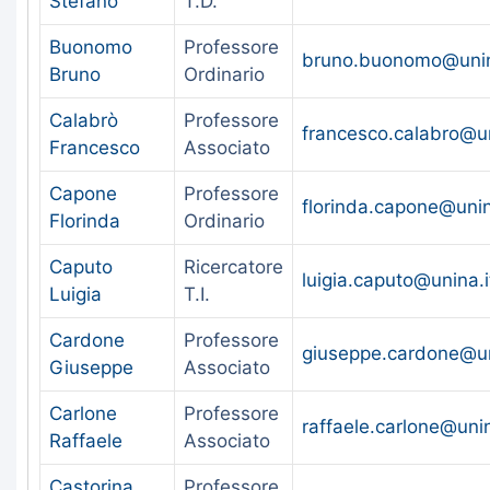
Stefano
T.D.
Buonomo
Professore
bruno.buonomo@unin
Bruno
Ordinario
Calabrò
Professore
francesco.calabro@un
Francesco
Associato
Capone
Professore
florinda.capone@unin
Florinda
Ordinario
Caputo
Ricercatore
luigia.caputo@unina.i
Luigia
T.I.
Cardone
Professore
giuseppe.cardone@un
Giuseppe
Associato
Carlone
Professore
raffaele.carlone@unin
Raffaele
Associato
Castorina
Professore