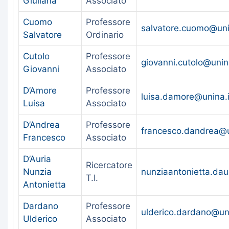
Giuliana
Associato
Cuomo
Professore
salvatore.cuomo@uni
Salvatore
Ordinario
Cutolo
Professore
giovanni.cutolo@unina
Giovanni
Associato
D’Amore
Professore
luisa.damore@unina.i
Luisa
Associato
D’Andrea
Professore
francesco.dandrea@u
Francesco
Associato
D’Auria
Ricercatore
Nunzia
nunziaantonietta.dau
T.I.
Antonietta
Dardano
Professore
ulderico.dardano@uni
Ulderico
Associato