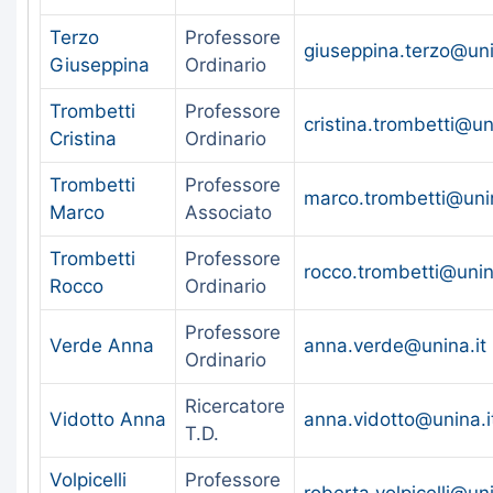
Terzo
Professore
giuseppina.terzo@uni
Giuseppina
Ordinario
Trombetti
Professore
cristina.trombetti@un
Cristina
Ordinario
Trombetti
Professore
marco.trombetti@unin
Marco
Associato
Trombetti
Professore
rocco.trombetti@unin
Rocco
Ordinario
Professore
Verde Anna
anna.verde@unina.it
Ordinario
Ricercatore
Vidotto Anna
anna.vidotto@unina.i
T.D.
Volpicelli
Professore
roberta.volpicelli@uni