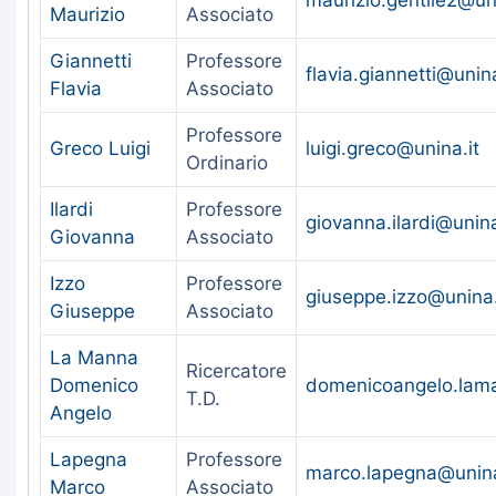
Maurizio
Associato
Giannetti
Professore
flavia.giannetti@unina
Flavia
Associato
Professore
Greco Luigi
luigi.greco@unina.it
Ordinario
Ilardi
Professore
giovanna.ilardi@unina
Giovanna
Associato
Izzo
Professore
giuseppe.izzo@unina.
Giuseppe
Associato
La Manna
Ricercatore
Domenico
domenicoangelo.lam
T.D.
Angelo
Lapegna
Professore
marco.lapegna@unina
Marco
Associato