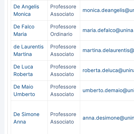
De Angelis
Professore
monica.deangelis@un
Monica
Associato
De Falco
Professore
maria.defalco@unina.
Maria
Ordinario
de Laurentis
Professore
martina.delaurentis@
Martina
Associato
De Luca
Professore
roberta.deluca@unina
Roberta
Associato
De Maio
Professore
umberto.demaio@uni
Umberto
Associato
De Simone
Professore
anna.desimone@unina
Anna
Associato