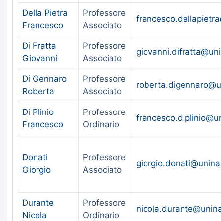
Della Pietra
Professore
francesco.dellapietra
Francesco
Associato
Di Fratta
Professore
giovanni.difratta@uni
Giovanni
Associato
Di Gennaro
Professore
roberta.digennaro@un
Roberta
Associato
Di Plinio
Professore
francesco.diplinio@un
Francesco
Ordinario
Donati
Professore
giorgio.donati@unina.
Giorgio
Associato
Durante
Professore
nicola.durante@unina
Nicola
Ordinario