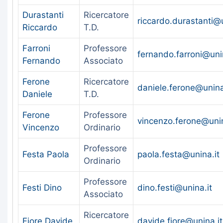
Durastanti
Ricercatore
riccardo.durastanti@u
Riccardo
T.D.
Farroni
Professore
fernando.farroni@uni
Fernando
Associato
Ferone
Ricercatore
daniele.ferone@unina
Daniele
T.D.
Ferone
Professore
vincenzo.ferone@unin
Vincenzo
Ordinario
Professore
Festa Paola
paola.festa@unina.it
Ordinario
Professore
Festi Dino
dino.festi@unina.it
Associato
Ricercatore
Fiore Davide
davide.fiore@unina.it