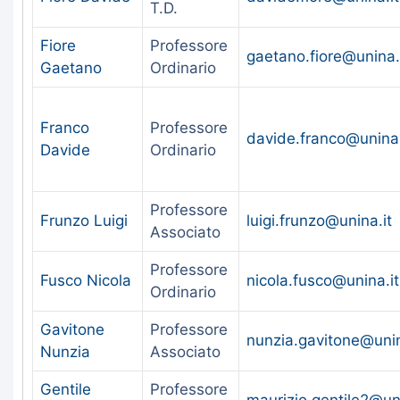
T.D.
Fiore
Professore
gaetano.fiore@unina.
Gaetano
Ordinario
Franco
Professore
davide.franco@unina.
Davide
Ordinario
Professore
Frunzo Luigi
luigi.frunzo@unina.it
Associato
Professore
Fusco Nicola
nicola.fusco@unina.it
Ordinario
Gavitone
Professore
nunzia.gavitone@unin
Nunzia
Associato
Gentile
Professore
maurizio.gentile2@uni