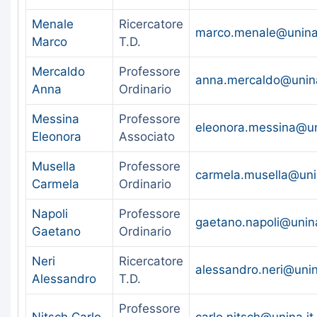
Menale
Ricercatore
marco.menale@unina.
Marco
T.D.
Mercaldo
Professore
anna.mercaldo@unina
Anna
Ordinario
Messina
Professore
eleonora.messina@un
Eleonora
Associato
Musella
Professore
carmela.musella@unin
Carmela
Ordinario
Napoli
Professore
gaetano.napoli@unina
Gaetano
Ordinario
Neri
Ricercatore
alessandro.neri@unin
Alessandro
T.D.
Professore
Nitsch Carlo
carlo.nitsch@unina.it