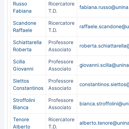
Russo
Ricercatore
fabiana.russo@unina.
Fabiana
T.D.
Scandone
Ricercatore
raffaele.scandone@un
Raffaele
T.D.
Schiattarella
Professore
roberta.schiattarella
Roberta
Associato
Scilla
Professore
giovanni.scilla@unina.
Giovanni
Associato
Siettos
Professore
constantinos.siettos@
Constantinos
Associato
Stroffolini
Professore
bianca.stroffolini@uni
Bianca
Associato
Tenore
Ricercatore
alberto.tenore@unina
Alberto
T.D.