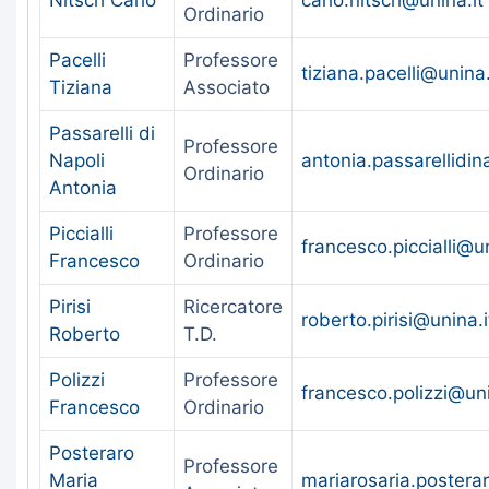
Ordinario
Pacelli
Professore
tiziana.pacelli@unina.
Tiziana
Associato
Passarelli di
Professore
Napoli
antonia.passarellidin
Ordinario
Antonia
Piccialli
Professore
francesco.piccialli@un
Francesco
Ordinario
Pirisi
Ricercatore
roberto.pirisi@unina.i
Roberto
T.D.
Polizzi
Professore
francesco.polizzi@uni
Francesco
Ordinario
Posteraro
Professore
Maria
mariarosaria.postera