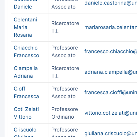
daniele.castorina@un
Daniele
Associato
Celentani
Ricercatore
Maria
mariarosaria.celentan
T.I.
Rosaria
Chiacchio
Professore
francesco.chiacchio@
Francesco
Associato
Ciampella
Ricercatore
adriana.ciampella@un
Adriana
T.I.
Cioffi
Professore
francesca.cioffi@unin
Francesca
Associato
Coti Zelati
Professore
vittorio.cotizelati@uni
Vittorio
Ordinario
Criscuolo
Professore
giuliana.criscuolo@un