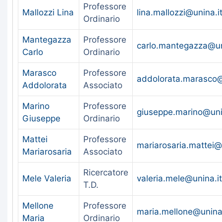
Professore
Mallozzi Lina
lina.mallozzi@unina.i
Ordinario
Mantegazza
Professore
carlo.mantegazza@un
Carlo
Ordinario
Marasco
Professore
addolorata.marasco@
Addolorata
Associato
Marino
Professore
giuseppe.marino@uni
Giuseppe
Ordinario
Mattei
Professore
mariarosaria.mattei@
Mariarosaria
Associato
Ricercatore
Mele Valeria
valeria.mele@unina.it
T.D.
Mellone
Professore
maria.mellone@unina.
Maria
Ordinario