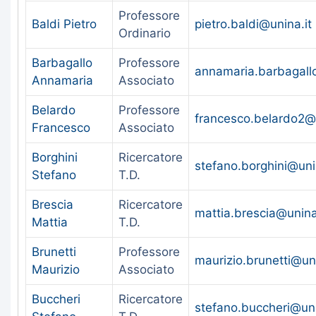
Professore
Baldi Pietro
pietro.baldi@unina.it
Ordinario
Barbagallo
Professore
annamaria.barbagall
Annamaria
Associato
Belardo
Professore
francesco.belardo2@u
Francesco
Associato
Borghini
Ricercatore
stefano.borghini@uni
Stefano
T.D.
Brescia
Ricercatore
mattia.brescia@unina
Mattia
T.D.
Brunetti
Professore
maurizio.brunetti@uni
Maurizio
Associato
Buccheri
Ricercatore
stefano.buccheri@uni