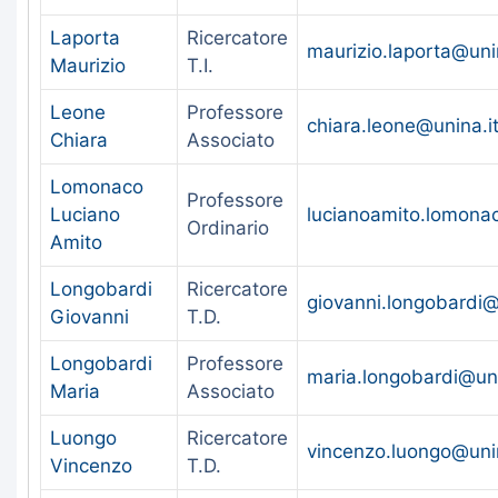
Laporta
Ricercatore
maurizio.laporta@uni
Maurizio
T.I.
Leone
Professore
chiara.leone@unina.i
Chiara
Associato
Lomonaco
Professore
Luciano
lucianoamito.lomona
Ordinario
Amito
Longobardi
Ricercatore
giovanni.longobardi@
Giovanni
T.D.
Longobardi
Professore
maria.longobardi@uni
Maria
Associato
Luongo
Ricercatore
vincenzo.luongo@unin
Vincenzo
T.D.